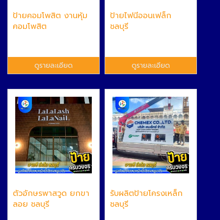
ป้ายคอมโพสิต งานหุ้ม
ป้ายไฟนีออนเฟล็ก
คอมโพสิต
ชลบุรี
ดูรายละเอียด
ดูรายละเอียด
ตัวอักษรพาสวูด ยกขา
รับผลิตป้ายโครงเหล็ก
ลอย ชลบุรี
ชลบุรี